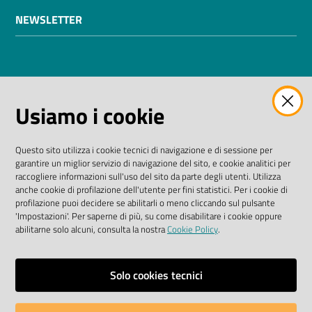
NEWSLETTER
AMMINISTRAZIONE TRASPARENTE
Usiamo i cookie
I dati personali pubblicati sono riutilizzabili solo alle
condizioni previste dalla direttiva comunitaria
Questo sito utilizza i cookie tecnici di navigazione e di sessione per
2003/98/CE e dal D. Lgs. n. 36/2006
garantire un miglior servizio di navigazione del sito, e cookie analitici per
raccogliere informazioni sull'uso del sito da parte degli utenti. Utilizza
SEGUICI SU
anche cookie di profilazione dell'utente per fini statistici. Per i cookie di
profilazione puoi decidere se abilitarli o meno cliccando sul pulsante
'Impostazioni'. Per saperne di più, su come disabilitare i cookie oppure
Facebook Biblioteche
Instagram
Twitter
YouTube
abilitarne solo alcuni, consulta la nostra
Cookie Policy
.
Scarica le app
Solo cookies tecnici