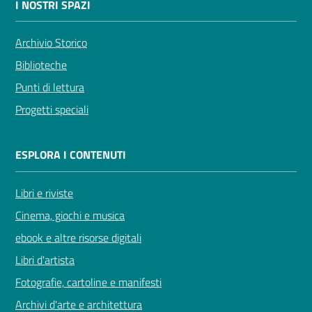
I NOSTRI SPAZI
Archivio Storico
Biblioteche
Novità
Punti di lettura
e
Progetti speciali
consigli
ESPLORA I CONTENUTI
Cataloghi
Libri e riviste
Cinema, giochi e musica
Avvisi
ebook e altre risorse digitali
FAQ
Libri d'artista
Fotografie, cartoline e manifesti
Contatti
Archivi d'arte e architettura