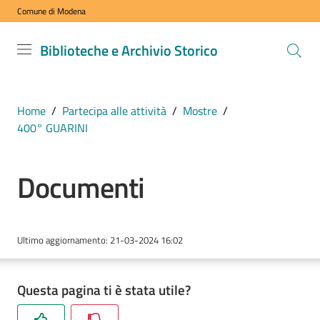
Comune di Modena
Vai al contenuto
Vai alla navigazione
Vai al footer
Biblioteche
Biblioteche e Archivio Storico
e Archivio
Storico
COMUNE DI
Home
/
Partecipa alle attività
/
Mostre
/
MODENA
400° GUARINI
Documenti
VISITA
i
nostri
spazi
Ultimo aggiornamento
:
21-03-2024 16:02
ESPLORA
Questa pagina ti è stata utile?
i