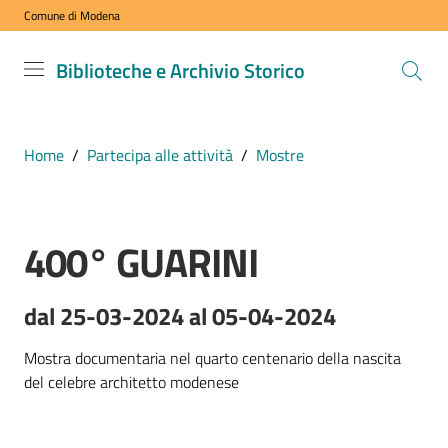
Comune di Modena
Vai al contenuto
Vai alla navigazione
Vai al footer
Biblioteche
Biblioteche e Archivio Storico
e Archivio
Storico
COMUNE DI
Home
/
Partecipa alle attività
/
Mostre
MODENA
400° GUARINI
VISITA
Salta al contenuto
i
nostri
dal 25-03-2024 al 05-04-2024
spazi
Mostra documentaria nel quarto centenario della nascita 
del celebre architetto modenese
ESPLORA
i