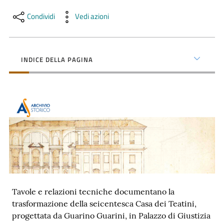
contenuti
Condividi
Vedi azioni
SCOPRI
i
INDICE DELLA PAGINA
servizi
PARTECIPA
alle
attività
UTILIZZA
i
servizi
Tavole e relazioni tecniche documentano la
online
trasformazione della seicentesca Casa dei Teatini,
progettata da Guarino Guarini, in Palazzo di Giustizia