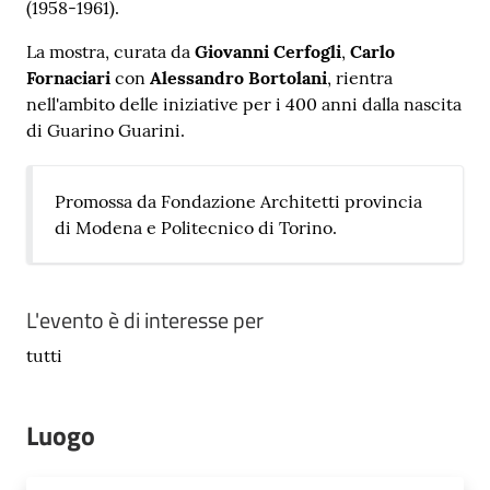
(1958-1961).
La mostra, curata da
Giovanni Cerfogli
,
Carlo
Fornaciari
con
Alessandro Bortolani
, rientra
nell'ambito delle iniziative per i 400 anni dalla nascita
Novità
di Guarino Guarini.
e
consigli
Promossa da Fondazione Architetti provincia
di Modena e Politecnico di Torino.
Cataloghi
L'evento è di interesse per
Avvisi
tutti
FAQ
Luogo
Contatti