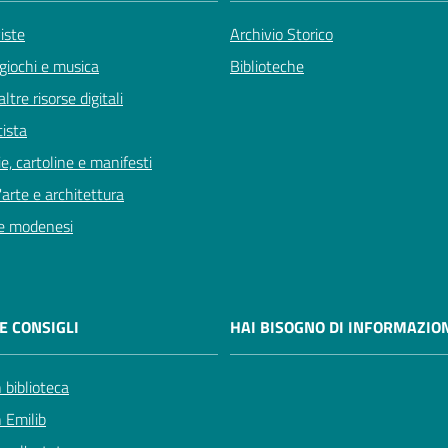
viste
Archivio Storico
giochi e musica
Biblioteche
ltre risorse digitali
tista
e, cartoline e manifesti
'arte e architettura
e modenesi
E CONSIGLI
HAI BISOGNO DI INFORMAZION
 biblioteca
n Emilib