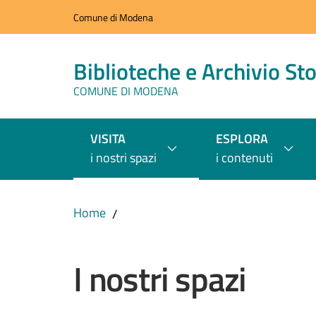
Vai al contenuto
Vai alla navigazione
Vai al footer
Comune di Modena
Biblioteche e Archivio Sto
COMUNE DI MODENA
VISITA
ESPLORA
i nostri spazi
i contenuti
Home
/
I nostri spazi