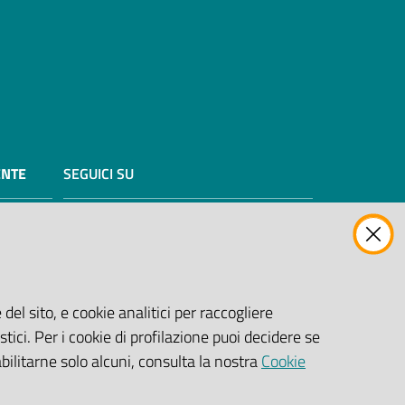
ENTE
SEGUICI SU
Facebook Biblioteche
Instagram
Twitter
YouTube
 previste
03/98/CE
Scarica le app
del sito, e cookie analitici per raccogliere
stici. Per i cookie di profilazione puoi decidere se
abilitarne solo alcuni, consulta la nostra
Cookie