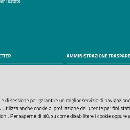
er l'estate
TTER
AMMINISTRAZIONE TRASPAR
I dati personali pubblicati sono
riutilizzabili solo alle condizioni
dalla direttiva comunitaria 20
e dal D. Lgs. n. 36/2006
 e di sessione per garantire un miglior servizio di navigazione 
. Utilizza anche cookie di profilazione dell'utente per fini stati
oni'. Per saperne di più, su come disabilitare i cookie oppure 