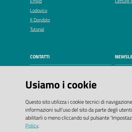
Emilib
Letture p
Lodovico
Il Dondolo
Tutorial
CONTATTI
NEWSLE
Servizio Biblioteche e Archivio di
Usiamo i cookie
Modena
Corso Canalgrande 103
41121 Modena (MO) Italia
Questo sito utilizza i cookie tecnici di navigazione
Centralino:
059 2032940
informazioni sull'uso del sito da parte degli utenti
PEC:
abilitarli o meno cliccando sul pulsante 'Impostazi
biblioteche@cert.comune.modena.it
Policy
.
Email:
biblioteche@comune.modena.it