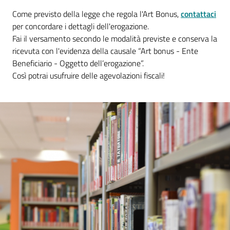
contenuti
Come previsto della legge che regola l'Art Bonus,
contattaci
per concordare i dettagli dell'erogazione.
Fai il versamento secondo le modalità previste e conserva la
SCOPRI
ricevuta con l'evidenza della causale “Art bonus - Ente
i
Beneficiario - Oggetto dell’erogazione”.
servizi
Così potrai usufruire delle agevolazioni fiscali!
PARTECIPA
alle
attività
UTILIZZA
i
servizi
online