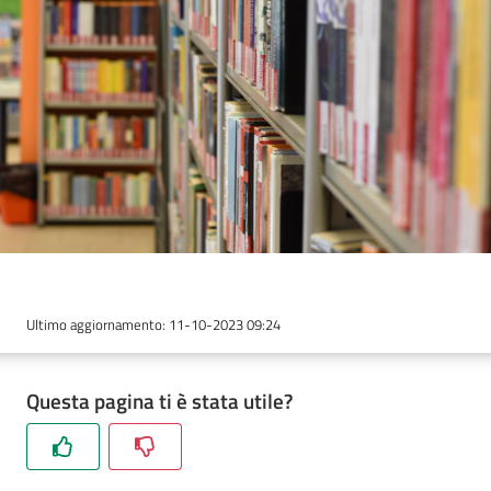
Novità
e
consigli
Cataloghi
Ultimo aggiornamento
:
11-10-2023 09:24
Avvisi
FAQ
Questa pagina ti è stata utile?
Contatti