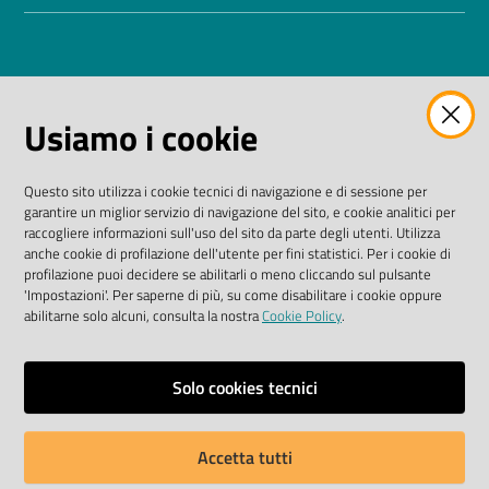
AMMINISTRAZIONE TRASPARENTE
Usiamo i cookie
I dati personali pubblicati sono riutilizzabili solo alle
condizioni previste dalla direttiva comunitaria
Questo sito utilizza i cookie tecnici di navigazione e di sessione per
2003/98/CE e dal D. Lgs. n. 36/2006
garantire un miglior servizio di navigazione del sito, e cookie analitici per
raccogliere informazioni sull'uso del sito da parte degli utenti. Utilizza
SEGUICI SU
anche cookie di profilazione dell'utente per fini statistici. Per i cookie di
profilazione puoi decidere se abilitarli o meno cliccando sul pulsante
'Impostazioni'. Per saperne di più, su come disabilitare i cookie oppure
Facebook Biblioteche
Instagram
Twitter
YouTube
abilitarne solo alcuni, consulta la nostra
Cookie Policy
.
Scarica le app
Solo cookies tecnici
Accetta tutti
Privacy policy