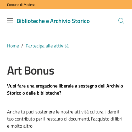
Comune di Modena
Vai al contenuto
Vai alla navigazione
Vai al footer
Biblioteche
Biblioteche e Archivio Storico
e Archivio
Storico
COMUNE DI
Home
/
Partecipa alle attività
MODENA
Art Bonus
VISITA
i
Vuoi fare una erogazione liberale a sostegno dell'Archivio
nostri
Storico o delle biblioteche?
spazi
Anche tu puoi sostenere le nostre attività culturali, dare il
ESPLORA
tuo contributo per il restauro di documenti, l'acquisto di libri
i
e molto altro.