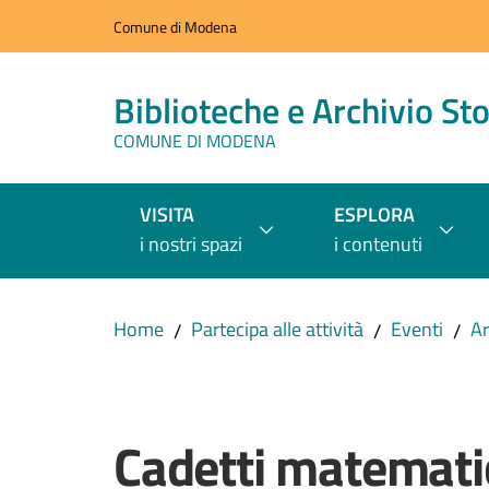
Vai al contenuto
Vai alla navigazione
Vai al footer
Comune di Modena
Biblioteche e Archivio Sto
COMUNE DI MODENA
VISITA
ESPLORA
i nostri spazi
i contenuti
Home
Partecipa alle attività
Eventi
Ar
/
/
/
Salta al contenuto
Cadetti matematici