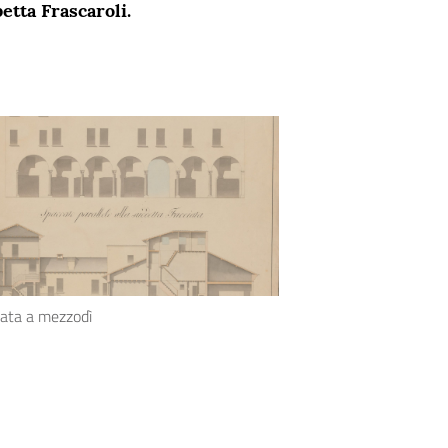
betta Frascaroli.
iata a mezzodì