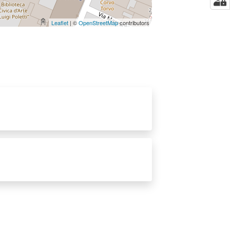
Leaflet
| ©
OpenStreetMap
contributors