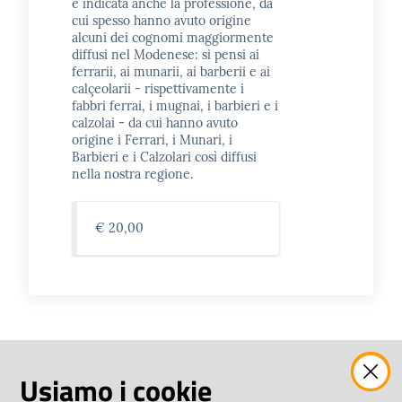
è indicata anche la professione, da
cui spesso hanno avuto origine
alcuni dei cognomi maggiormente
diffusi nel Modenese: si pensi ai
ferrarii, ai munarii, ai barberii e ai
calçeolarii - rispettivamente i
fabbri ferrai, i mugnai, i barbieri e i
calzolai - da cui hanno avuto
origine i Ferrari, i Munari, i
Barbieri e i Calzolari così diffusi
nella nostra regione.
€ 20,00
Statuti del Collegio dei giudici e degli avvocati della città
Usiamo i cookie
di Modena 1270 -1337