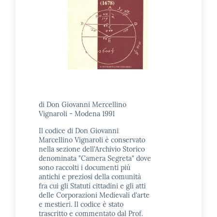
contenuti
SCOPRI
i
servizi
PARTECIPA
di Don Giovanni Mercellino
alle
Vignaroli - Modena 1991
attività
Il codice di Don Giovanni
Marcellino Vignaroli è conservato
nella sezione dell'Archivio Storico
denominata "Camera Segreta" dove
UTILIZZA
sono raccolti i documenti più
i
antichi e preziosi della comunità
servizi
fra cui gli Statuti cittadini e gli atti
delle Corporazioni Medievali d'arte
online
e mestieri. Il codice è stato
trascritto e commentato dal Prof.