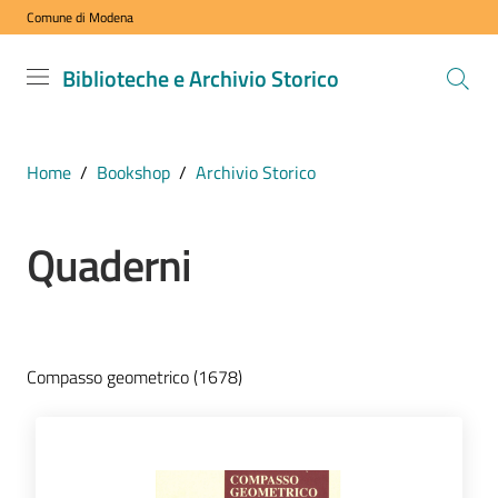
Comune di Modena
Vai al contenuto
Vai alla navigazione
Vai al footer
Biblioteche
Biblioteche e Archivio Storico
e Archivio
Storico
COMUNE DI
Home
/
Bookshop
/
Archivio Storico
MODENA
Quaderni
VISITA
i
nostri
spazi
Compasso geometrico (1678)
ESPLORA
i