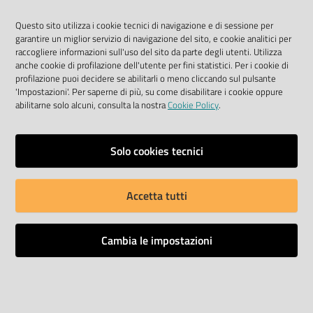
Questo sito utilizza i cookie tecnici di navigazione e di sessione per
garantire un miglior servizio di navigazione del sito, e cookie analitici per
raccogliere informazioni sull'uso del sito da parte degli utenti. Utilizza
anche cookie di profilazione dell'utente per fini statistici. Per i cookie di
profilazione puoi decidere se abilitarli o meno cliccando sul pulsante
'Impostazioni'. Per saperne di più, su come disabilitare i cookie oppure
abilitarne solo alcuni, consulta la nostra
Cookie Policy
.
Solo cookies tecnici
Accetta tutti
a cura di Valeria Braidi e Elio
Tavilla - Modena 2006
Cambia le impostazioni
All'edizione completa del testo
degli Statuti del Collegio dei
Giudici e Avvocati della città di
Modena del 1270-1337 si affianca la
traduzione italiana del testo latino,