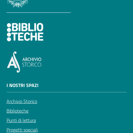
contenuti
SCOPRI
i
servizi
PARTECIPA
alle
attività
I NOSTRI SPAZI
UTILIZZA
Archivio Storico
i
Biblioteche
servizi
Punti di lettura
online
Progetti speciali