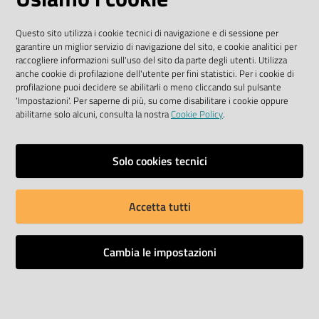
I dati personali pubblicati sono riutilizzabili solo alle
condizioni previste dalla direttiva comunitaria
Questo sito utilizza i cookie tecnici di navigazione e di sessione per
2003/98/CE e dal D. Lgs. n. 36/2006
garantire un miglior servizio di navigazione del sito, e cookie analitici per
raccogliere informazioni sull'uso del sito da parte degli utenti. Utilizza
SEGUICI SU
anche cookie di profilazione dell'utente per fini statistici. Per i cookie di
profilazione puoi decidere se abilitarli o meno cliccando sul pulsante
'Impostazioni'. Per saperne di più, su come disabilitare i cookie oppure
Facebook Biblioteche
Instagram
Twitter
YouTube
abilitarne solo alcuni, consulta la nostra
Cookie Policy
.
Scarica le app
Solo cookies tecnici
Accetta tutti
Privacy policy
Dichiarazione di accessibilità
Cambia le impostazioni
Mappa del sito
Impostazioni cookie