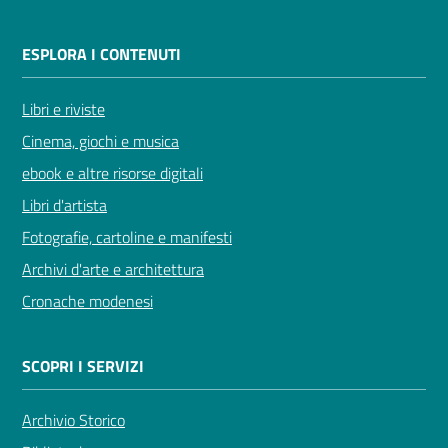
ESPLORA I CONTENUTI
Libri e riviste
Novità
e
Cinema, giochi e musica
consigli
ebook e altre risorse digitali
Libri d'artista
Fotografie, cartoline e manifesti
Cataloghi
Archivi d'arte e architettura
Cronache modenesi
Avvisi
FAQ
SCOPRI I SERVIZI
Contatti
Archivio Storico