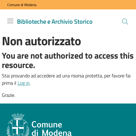
Comune di Modena
Vai al contenuto
Vai alla navigazione
Vai al footer
Biblioteche
Biblioteche e Archivio Storico
e Archivio
Non autorizzato
Storico
COMUNE DI
MODENA
You are not authorized to access this
resource.
Stai provando ad accedere ad una risorsa protetta, per favore fai
VISITA
prima il
i
Log in
.
nostri
Grazie.
spazi
ESPLORA
i