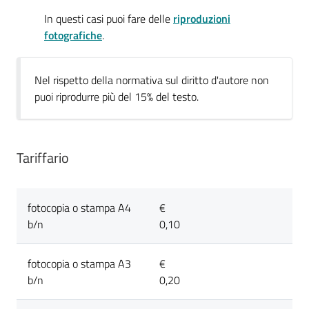
In questi casi puoi fare delle
riproduzioni
fotografiche
.
Novità
Nel rispetto della normativa sul diritto d'autore non
e
puoi riprodurre più del 15% del testo.
consigli
Tariffario
Cataloghi
fotocopia o stampa A4
€
Avvisi
b/n
0,10
FAQ
fotocopia o stampa A3
€
b/n
0,20
Contatti