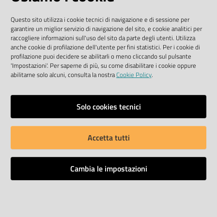
condizioni previste dalla direttiva comunitaria
Questo sito utilizza i cookie tecnici di navigazione e di sessione per
2003/98/CE e dal D. Lgs. n. 36/2006
garantire un miglior servizio di navigazione del sito, e cookie analitici per
raccogliere informazioni sull'uso del sito da parte degli utenti. Utilizza
SEGUICI SU
anche cookie di profilazione dell'utente per fini statistici. Per i cookie di
profilazione puoi decidere se abilitarli o meno cliccando sul pulsante
'Impostazioni'. Per saperne di più, su come disabilitare i cookie oppure
Facebook Biblioteche
Instagram
Twitter
YouTube
abilitarne solo alcuni, consulta la nostra
Cookie Policy
.
Scarica le app
Solo cookies tecnici
Accetta tutti
Privacy policy
Dichiarazione di accessibilità
Cambia le impostazioni
Mappa del sito
Impostazioni cookie