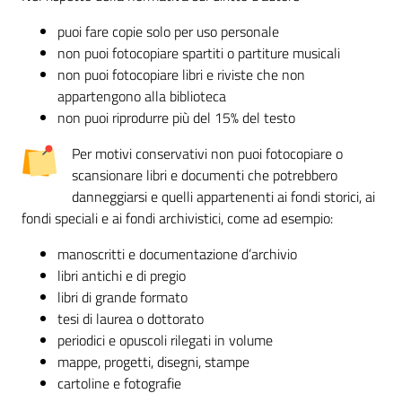
contenuti
puoi fare copie solo per uso personale
non puoi fotocopiare spartiti o partiture musicali
SCOPRI
non puoi fotocopiare libri e riviste che non
i
appartengono alla biblioteca
servizi
non puoi riprodurre più del 15% del testo
Per motivi conservativi non puoi fotocopiare o
scansionare libri e documenti che potrebbero
PARTECIPA
danneggiarsi e quelli appartenenti ai fondi storici, ai
alle
fondi speciali e ai fondi archivistici, come ad esempio:
attività
manoscritti e documentazione d’archivio
libri antichi e di pregio
libri di grande formato
UTILIZZA
tesi di laurea o dottorato
i
periodici e opuscoli rilegati in volume
servizi
mappe, progetti, disegni, stampe
online
cartoline e fotografie