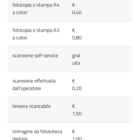
fotocopia o stampa A4
€
a colori
0,40
Seguici
su
fotocopia o stampa A3
€
a colori
0,80
scansione self-service
grat
uita
scansione effettuata
€
dall'operatore
0,20
tessera ricaricabile
€
1,50
immagine da fotototeca
€
digitale
1,00