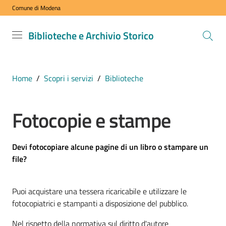
Comune di Modena
Vai al contenuto
Vai alla navigazione
Vai al footer
Biblioteche
Biblioteche e Archivio Storico
e Archivio
Storico
COMUNE DI
Home
/
Scopri i servizi
/
Biblioteche
MODENA
Fotocopie e stampe
VISITA
i
Devi fotocopiare alcune pagine di un libro o stampare un
nostri
file?
spazi
Puoi acquistare una tessera ricaricabile e utilizzare le
ESPLORA
fotocopiatrici e stampanti a disposizione del pubblico.
i
Nel rispetto della normativa sul diritto d'autore