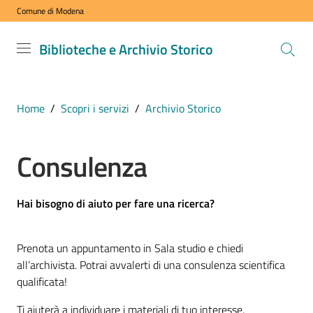
Comune di Modena
Vai al contenuto
Vai alla navigazione
Vai al footer
Biblioteche
Biblioteche e Archivio Storico
e Archivio
Storico
COMUNE DI
Home
/
Scopri i servizi
/
Archivio Storico
MODENA
Consulenza
VISITA
i
Hai bisogno di aiuto per fare una ricerca?
nostri
spazi
Prenota un appuntamento in Sala studio e chiedi
all’archivista. Potrai avvalerti di una consulenza scientifica
ESPLORA
qualificata!
i
Ti aiuterà a individuare i materiali di tuo interesse,