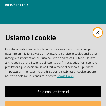
NEWSLETTER
AMMINISTRAZIONE TRASPARENTE
Usiamo i cookie
I dati personali pubblicati sono riutilizzabili solo alle
condizioni previste dalla direttiva comunitaria
Questo sito utilizza i cookie tecnici di navigazione e di sessione per
2003/98/CE e dal D. Lgs. n. 36/2006
garantire un miglior servizio di navigazione del sito, e cookie analitici per
raccogliere informazioni sull'uso del sito da parte degli utenti. Utilizza
SEGUICI SU
anche cookie di profilazione dell'utente per fini statistici. Per i cookie di
profilazione puoi decidere se abilitarli o meno cliccando sul pulsante
'Impostazioni'. Per saperne di più, su come disabilitare i cookie oppure
Facebook Biblioteche
Instagram
Twitter
YouTube
abilitarne solo alcuni, consulta la nostra
Cookie Policy
.
Scarica le app
Solo cookies tecnici