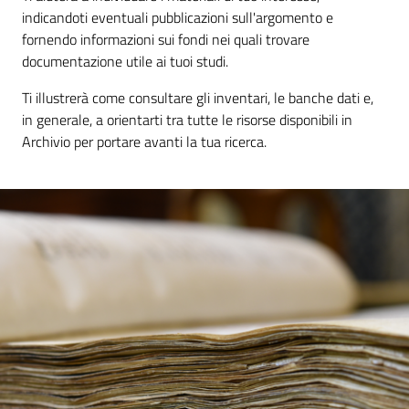
contenuti
indicandoti eventuali pubblicazioni sull'argomento e
fornendo informazioni sui fondi nei quali trovare
documentazione utile ai tuoi studi.
SCOPRI
i
Ti illustrerà come consultare gli inventari, le banche dati e,
servizi
in generale, a orientarti tra tutte le risorse disponibili in
Archivio per portare avanti la tua ricerca.
PARTECIPA
alle
attività
UTILIZZA
i
servizi
online