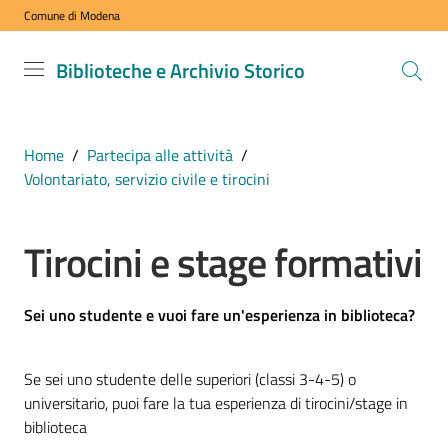
Comune di Modena
Vai al contenuto
Vai alla navigazione
Vai al footer
Biblioteche
Biblioteche e Archivio Storico
e Archivio
Storico
COMUNE DI
Home
/
Partecipa alle attività
/
MODENA
Volontariato, servizio civile e tirocini
Tirocini e stage formativi
VISITA
i
nostri
Sei uno studente e vuoi fare un'esperienza in biblioteca?
spazi
Se sei uno studente delle superiori (classi 3-4-5) o
ESPLORA
universitario, puoi fare la tua esperienza di tirocini/stage in
i
biblioteca