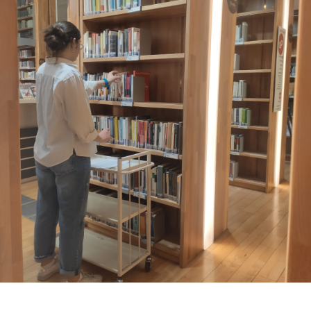
Novità
e
consigli
Cataloghi
Avvisi
FAQ
Contatti