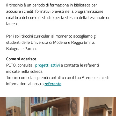
contenuti
Il tirocinio è un periodo di formazione in biblioteca per
acquisire i crediti formativi previsti nella programmazione
didattica del corso di studi o per la stesura della tesi finale di
SCOPRI
laurea.
i
servizi
Per i soli tirocini curriculari al momento accogliamo gli
studenti delle Università di Modena e Reggio Emilia,
Bologna e Parma.
PARTECIPA
Come si aderisce
alle
PCTO: consulta i
progetti attivi
e contatta le referenti
attività
indicate nella scheda.
Tirocini curriculari: prendi contatto con il tuo Ateneo e chiedi
informazioni al nostro
referente
.
UTILIZZA
i
servizi
online