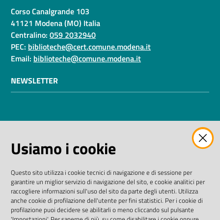
Corso Canalgrande 103
41121 Modena (MO) Italia
Centralino:
059 2032940
PEC:
biblioteche@cert.comune.modena.it
Email:
biblioteche@comune.modena.it
NEWSLETTER
AMMINISTRAZIONE TRASPARENTE
Usiamo i cookie
I dati personali pubblicati sono riutilizzabili solo alle
condizioni previste dalla direttiva comunitaria
Questo sito utilizza i cookie tecnici di navigazione e di sessione per
2003/98/CE e dal D. Lgs. n. 36/2006
garantire un miglior servizio di navigazione del sito, e cookie analitici per
raccogliere informazioni sull'uso del sito da parte degli utenti. Utilizza
SEGUICI SU
anche cookie di profilazione dell'utente per fini statistici. Per i cookie di
profilazione puoi decidere se abilitarli o meno cliccando sul pulsante
'Impostazioni'. Per saperne di più, su come disabilitare i cookie oppure