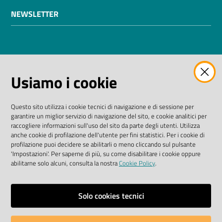
NEWSLETTER
AMMINISTRAZIONE TRASPARENTE
Usiamo i cookie
I dati personali pubblicati sono riutilizzabili solo alle
condizioni previste dalla direttiva comunitaria
Questo sito utilizza i cookie tecnici di navigazione e di sessione per
2003/98/CE e dal D. Lgs. n. 36/2006
garantire un miglior servizio di navigazione del sito, e cookie analitici per
raccogliere informazioni sull'uso del sito da parte degli utenti. Utilizza
SEGUICI SU
anche cookie di profilazione dell'utente per fini statistici. Per i cookie di
profilazione puoi decidere se abilitarli o meno cliccando sul pulsante
'Impostazioni'. Per saperne di più, su come disabilitare i cookie oppure
Facebook Biblioteche
Instagram
Twitter
YouTube
abilitarne solo alcuni, consulta la nostra
Cookie Policy
.
Scarica le app
Solo cookies tecnici