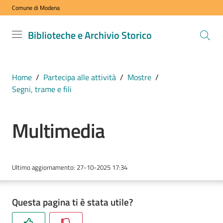
Comune di Modena
Vai al contenuto
Vai alla navigazione
Vai al footer
Biblioteche
Biblioteche e Archivio Storico
e Archivio
Storico
COMUNE DI
Home
/
Partecipa alle attività
/
Mostre
/
MODENA
Segni, trame e fili
Multimedia
VISITA
i
nostri
spazi
Ultimo aggiornamento
:
27-10-2025 17:34
ESPLORA
Questa pagina ti è stata utile?
i