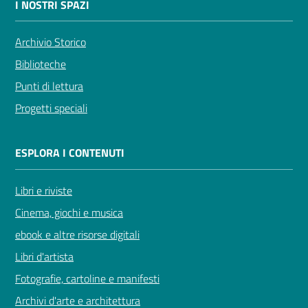
I NOSTRI SPAZI
Archivio Storico
Biblioteche
Novità
Punti di lettura
e
Progetti speciali
consigli
ESPLORA I CONTENUTI
Cataloghi
Libri e riviste
Cinema, giochi e musica
Avvisi
ebook e altre risorse digitali
FAQ
Libri d'artista
Fotografie, cartoline e manifesti
Contatti
Archivi d'arte e architettura