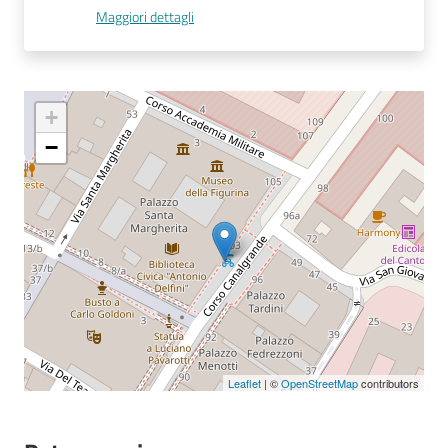
Maggiori dettagli
Seguici
su
+
−
Leaflet
| ©
OpenStreetMap
contributors