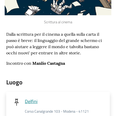
Scrittura al cinema
Novità
Dalla scrittura per il cinema a quella sulla carta il
e
passo è breve: il linguaggio del grande schermo ci
consigli
può aiutare a leggere il mondo e talvolta bastano
occhi nuovi' per entrare in altre storie.
Incontro con
Manlio Castagna
Cataloghi
Luogo
Avvisi
FAQ
Delfini
Contatti
Corso Canalgrande 103 - Modena - 41121