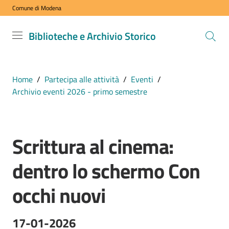
Comune di Modena
Vai al contenuto
Vai alla navigazione
Vai al footer
Biblioteche
Biblioteche e Archivio Storico
e Archivio
Storico
COMUNE DI
Home
/
Partecipa alle attività
/
Eventi
/
MODENA
Archivio eventi 2026 - primo semestre
VISITA
Scrittura al cinema:
i
Salta al contenuto
nostri
dentro lo schermo Con
spazi
occhi nuovi
ESPLORA
i
17-01-2026