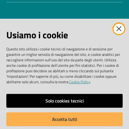
AMMINISTRAZIONE TRASPARENTE
Usiamo i cookie
I dati personali pubblicati sono riutilizzabili solo alle
condizioni previste dalla direttiva comunitaria
Questo sito utilizza i cookie tecnici di navigazione e di sessione per
2003/98/CE e dal D. Lgs. n. 36/2006
garantire un miglior servizio di navigazione del sito, e cookie analitici per
raccogliere informazioni sull'uso del sito da parte degli utenti. Utilizza
SEGUICI SU
anche cookie di profilazione dell'utente per fini statistici. Per i cookie di
profilazione puoi decidere se abilitarli o meno cliccando sul pulsante
'Impostazioni'. Per saperne di più, su come disabilitare i cookie oppure
Facebook Biblioteche
Instagram
Twitter
YouTube
abilitarne solo alcuni, consulta la nostra
Cookie Policy
.
Scarica le app
Solo cookies tecnici
Accetta tutti
Privacy policy