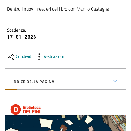
contenuti
Dentro i nuovi mestieri del libro con Manlio Castagna
SCOPRI
Scadenza
:
i
17-01-2026
servizi
Condividi
Vedi azioni
PARTECIPA
alle
attività
INDICE DELLA PAGINA
UTILIZZA
i
servizi
online