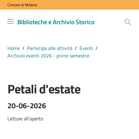
Comune di Modena
Vai al contenuto
Vai alla navigazione
Vai al footer
Biblioteche
Biblioteche e Archivio Storico
e Archivio
Storico
COMUNE DI
Home
/
Partecipa alle attività
/
Eventi
/
MODENA
Archivio eventi 2026 - primo semestre
VISITA
Petali d'estate
i
Salta al contenuto
nostri
spazi
20-06-2026
Letture all'aperto
ESPLORA
i