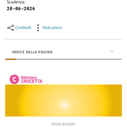
contenuti
Scadenza
:
20-06-2026
SCOPRI
Condividi
Vedi azioni
i
servizi
INDICE DELLA PAGINA
PARTECIPA
alle
attività
UTILIZZA
i
servizi
online
Petali d'estate