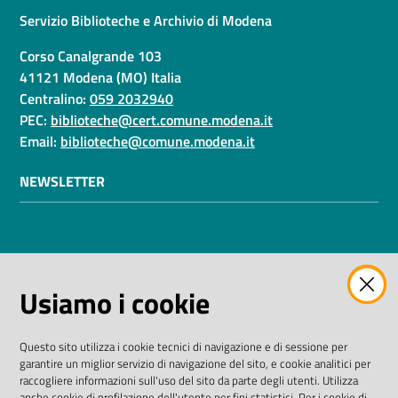
Servizio Biblioteche e Archivio di Modena
Corso Canalgrande 103
41121 Modena (MO) Italia
Centralino:
059 2032940
PEC:
biblioteche@cert.comune.modena.it
Email:
biblioteche@comune.modena.it
NEWSLETTER
AMMINISTRAZIONE TRASPARENTE
Usiamo i cookie
I dati personali pubblicati sono riutilizzabili solo alle
condizioni previste dalla direttiva comunitaria
Questo sito utilizza i cookie tecnici di navigazione e di sessione per
2003/98/CE e dal D. Lgs. n. 36/2006
garantire un miglior servizio di navigazione del sito, e cookie analitici per
raccogliere informazioni sull'uso del sito da parte degli utenti. Utilizza
SEGUICI SU
anche cookie di profilazione dell'utente per fini statistici. Per i cookie di