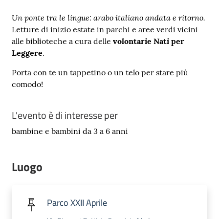
Un ponte tra le lingue: arabo italiano andata e ritorno.
Letture di inizio estate in parchi e aree verdi vicini
alle biblioteche a cura delle
volontarie Nati per
Leggere
.
Novità
e
Porta con te un tappetino o un telo per stare più
consigli
comodo!
L'evento è di interesse per
Cataloghi
bambine e bambini da 3 a 6 anni
Avvisi
Luogo
FAQ
Contatti
Parco XXII Aprile