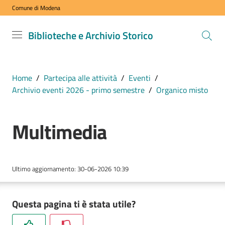
Comune di Modena
Vai al contenuto
Vai alla navigazione
Vai al footer
Biblioteche
Biblioteche e Archivio Storico
e Archivio
Storico
COMUNE DI
Home
/
Partecipa alle attività
/
Eventi
/
MODENA
Archivio eventi 2026 - primo semestre
/
Organico misto
Multimedia
VISITA
i
nostri
spazi
Ultimo aggiornamento
:
30-06-2026 10:39
ESPLORA
Questa pagina ti è stata utile?
i