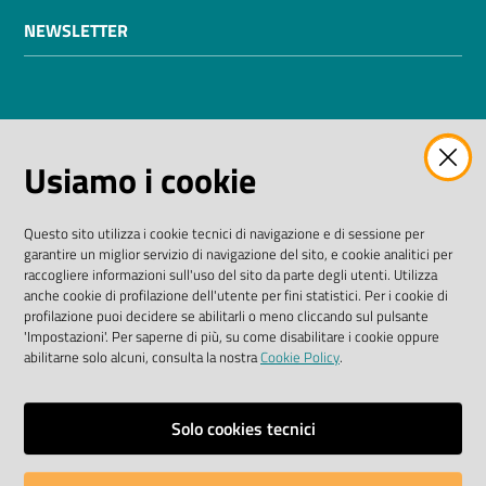
NEWSLETTER
AMMINISTRAZIONE TRASPARENTE
Usiamo i cookie
I dati personali pubblicati sono riutilizzabili solo alle
condizioni previste dalla direttiva comunitaria
Questo sito utilizza i cookie tecnici di navigazione e di sessione per
2003/98/CE e dal D. Lgs. n. 36/2006
garantire un miglior servizio di navigazione del sito, e cookie analitici per
raccogliere informazioni sull'uso del sito da parte degli utenti. Utilizza
SEGUICI SU
anche cookie di profilazione dell'utente per fini statistici. Per i cookie di
profilazione puoi decidere se abilitarli o meno cliccando sul pulsante
'Impostazioni'. Per saperne di più, su come disabilitare i cookie oppure
Facebook Biblioteche
Instagram
Twitter
YouTube
abilitarne solo alcuni, consulta la nostra
Cookie Policy
.
Scarica le app
Solo cookies tecnici