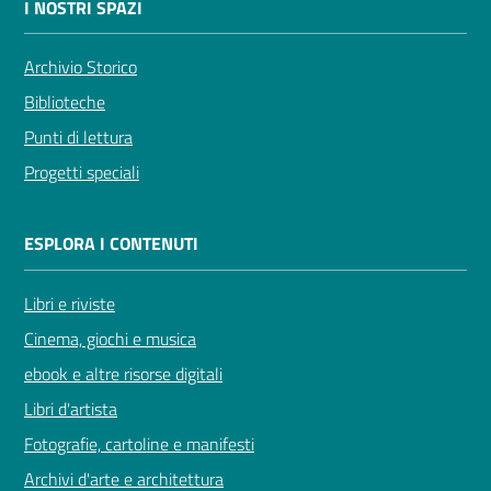
I NOSTRI SPAZI
Archivio Storico
Biblioteche
Novità
Punti di lettura
e
Progetti speciali
consigli
ESPLORA I CONTENUTI
Cataloghi
Libri e riviste
Cinema, giochi e musica
Avvisi
ebook e altre risorse digitali
FAQ
Libri d'artista
Fotografie, cartoline e manifesti
Contatti
Archivi d'arte e architettura