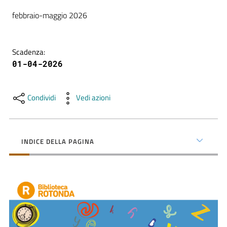
contenuti
febbraio-maggio 2026
SCOPRI
Scadenza
:
i
01-04-2026
servizi
Condividi
Vedi azioni
PARTECIPA
alle
attività
INDICE DELLA PAGINA
UTILIZZA
i
servizi
online