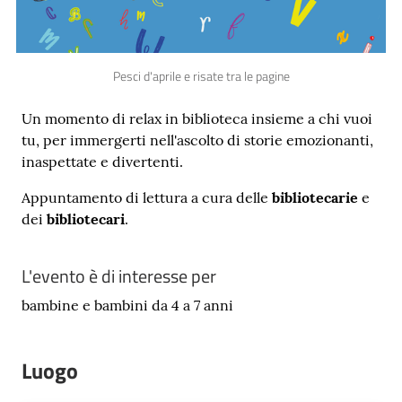
Pesci d'aprile e risate tra le pagine
Novità
Un momento di relax in biblioteca insieme a chi vuoi
e
tu, per immergerti nell'ascolto di storie emozionanti,
consigli
inaspettate e divertenti.
Appuntamento di lettura a cura delle
bibliotecarie
e
dei
bibliotecari
.
Cataloghi
L'evento è di interesse per
Avvisi
bambine e bambini da 4 a 7 anni
FAQ
Luogo
Contatti