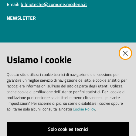
Email:
biblioteche@comune.modena.it
NEWSLETTER
AMMINISTRAZIONE TRASPARENTE
Usiamo i cookie
I dati personali pubblicati sono riutilizzabili solo alle
condizioni previste dalla direttiva comunitaria
Questo sito utilizza i cookie tecnici di navigazione e di sessione per
2003/98/CE e dal D. Lgs. n. 36/2006
garantire un miglior servizio di navigazione del sito, e cookie analitici per
raccogliere informazioni sull'uso del sito da parte degli utenti. Utilizza
SEGUICI SU
anche cookie di profilazione dell'utente per fini statistici. Per i cookie di
profilazione puoi decidere se abilitarli o meno cliccando sul pulsante
'Impostazioni'. Per saperne di più, su come disabilitare i cookie oppure
Facebook Biblioteche
Instagram
Twitter
YouTube
abilitarne solo alcuni, consulta la nostra
Cookie Policy
.
Scarica le app
Solo cookies tecnici