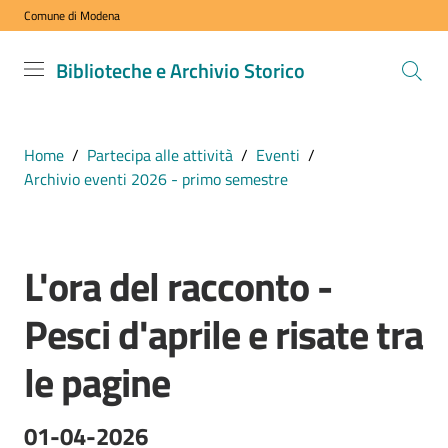
Comune di Modena
Vai al contenuto
Vai alla navigazione
Vai al footer
Biblioteche
Biblioteche e Archivio Storico
e Archivio
Storico
COMUNE DI
Home
/
Partecipa alle attività
/
Eventi
/
MODENA
Archivio eventi 2026 - primo semestre
VISITA
L'ora del racconto -
i
Salta al contenuto
nostri
Pesci d'aprile e risate tra
spazi
le pagine
ESPLORA
i
01-04-2026