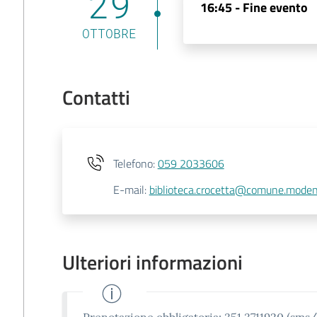
29
16:45 -
Fine evento
OTTOBRE
Contatti
Telefono
:
059 2033606
E-mail
:
biblioteca.crocetta@comune.moden
Ulteriori informazioni
Prenotazione obbligatoria: 351 3711920 (sms/