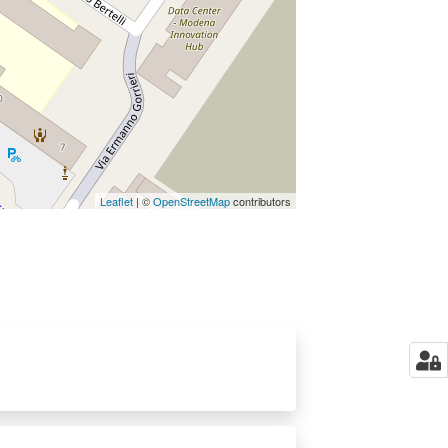
Leaflet
| ©
OpenStreetMap
contributors