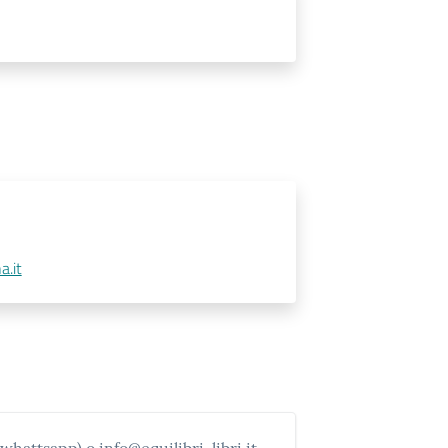
a.it
whattsapp) o info@equilibri-libri.it