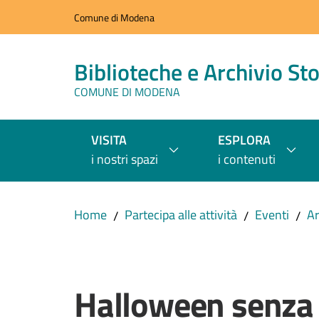
Vai al contenuto
Vai alla navigazione
Vai al footer
Comune di Modena
Biblioteche e Archivio Sto
COMUNE DI MODENA
VISITA
ESPLORA
i nostri spazi
i contenuti
Home
Partecipa alle attività
Eventi
Ar
/
/
/
Salta al contenuto
Halloween senza z