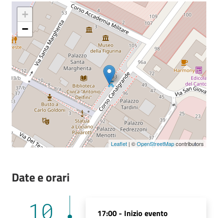
+
Seguici
−
su
Leaflet
| ©
OpenStreetMap
contributors
Date e orari
10
17:00 -
Inizio evento