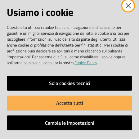
Usiamo i cookie
I dati personali pubblicati sono riutilizzabili solo alle
condizioni previste dalla direttiva comunitaria
Questo sito utilizza i cookie tecnici di navigazione e di sessione per
2003/98/CE e dal D. Lgs. n. 36/2006
garantire un miglior servizio di navigazione del sito, e cookie analitici per
raccogliere informazioni sull'uso del sito da parte degli utenti. Utilizza
SEGUICI SU
anche cookie di profilazione dell'utente per fini statistici. Per i cookie di
profilazione puoi decidere se abilitarli o meno cliccando sul pulsante
'Impostazioni'. Per saperne di più, su come disabilitare i cookie oppure
Facebook Biblioteche
Instagram
Twitter
YouTube
abilitarne solo alcuni, consulta la nostra
Cookie Policy
.
Scarica le app
Solo cookies tecnici
Accetta tutti
Privacy policy
Dichiarazione di accessibilità
Cambia le impostazioni
Mappa del sito