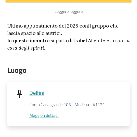
Lèggere leggére
Ultimo appunatmento del 2025 conil gruppo che
lascia spazio alle autrici.
Novità
La
In questo incontro si parla di Isabel Allende e la sua
e
casa degli spiriti.
consigli
Luogo
Cataloghi
Delfini
Avvisi
Corso Canalgrande 103 - Modena - 41121
FAQ
Maggiori dettagli
Contatti