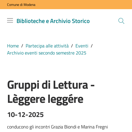
Comune di Modena
Vai al contenuto
Vai alla navigazione
Vai al footer
Biblioteche
Biblioteche e Archivio Storico
e Archivio
Storico
COMUNE DI
Home
/
Partecipa alle attività
/
Eventi
/
MODENA
Archivio eventi secondo semestre 2025
VISITA
Gruppi di Lettura -
i
Salta al contenuto
nostri
Lèggere leggére
spazi
10-12-2025
ESPLORA
i
conducono gli incontri Grazia Biondi e Marina Fregni