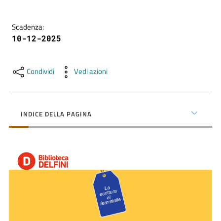
contenuti
Scadenza
:
10-12-2025
SCOPRI
i
servizi
Condividi
Vedi azioni
PARTECIPA
alle
INDICE DELLA PAGINA
attività
UTILIZZA
i
servizi
online