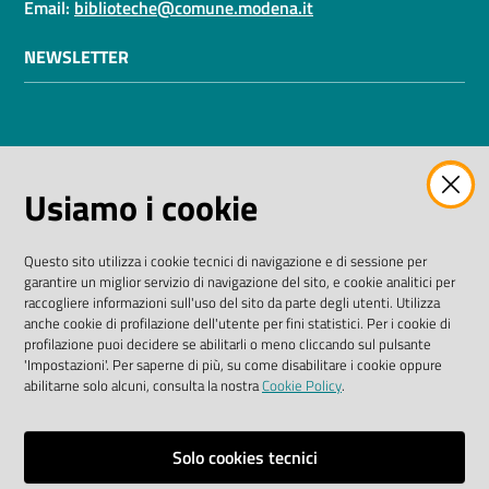
Email:
biblioteche@comune.modena.it
NEWSLETTER
AMMINISTRAZIONE TRASPARENTE
Usiamo i cookie
I dati personali pubblicati sono riutilizzabili solo alle
condizioni previste dalla direttiva comunitaria
Questo sito utilizza i cookie tecnici di navigazione e di sessione per
2003/98/CE e dal D. Lgs. n. 36/2006
garantire un miglior servizio di navigazione del sito, e cookie analitici per
raccogliere informazioni sull'uso del sito da parte degli utenti. Utilizza
SEGUICI SU
anche cookie di profilazione dell'utente per fini statistici. Per i cookie di
profilazione puoi decidere se abilitarli o meno cliccando sul pulsante
'Impostazioni'. Per saperne di più, su come disabilitare i cookie oppure
Facebook Biblioteche
Instagram
Twitter
YouTube
abilitarne solo alcuni, consulta la nostra
Cookie Policy
.
Scarica le app
Solo cookies tecnici