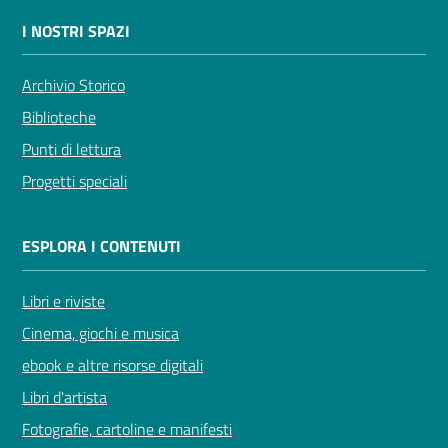
I NOSTRI SPAZI
Archivio Storico
Novità
Biblioteche
e
Punti di lettura
consigli
Progetti speciali
ESPLORA I CONTENUTI
Cataloghi
Libri e riviste
Avvisi
Cinema, giochi e musica
FAQ
ebook e altre risorse digitali
Libri d'artista
Contatti
Fotografie, cartoline e manifesti