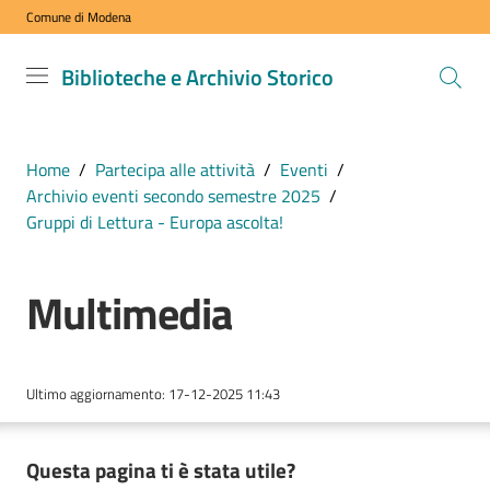
Comune di Modena
Vai al contenuto
Vai alla navigazione
Vai al footer
Biblioteche
Biblioteche e Archivio Storico
e Archivio
Storico
COMUNE DI
Home
/
Partecipa alle attività
/
Eventi
/
MODENA
Archivio eventi secondo semestre 2025
/
Gruppi di Lettura - Europa ascolta!
VISITA
Multimedia
i
nostri
spazi
Ultimo aggiornamento
:
17-12-2025 11:43
ESPLORA
i
Questa pagina ti è stata utile?