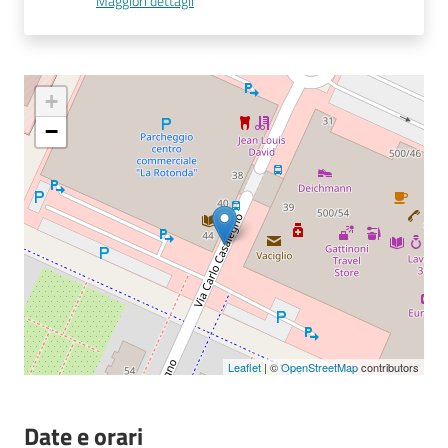
Maggiori dettagli
Seguici
su
+
−
Leaflet
| ©
OpenStreetMap
contributors
Date e orari