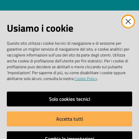
AMMINISTRAZIONE TRASPARENTE
Usiamo i cookie
I dati personali pubblicati sono riutilizzabili solo alle
condizioni previste dalla direttiva comunitaria
Questo sito utilizza i cookie tecnici di navigazione e di sessione per
2003/98/CE e dal D. Lgs. n. 36/2006
garantire un miglior servizio di navigazione del sito, e cookie analitici per
raccogliere informazioni sull'uso del sito da parte degli utenti. Utilizza
SEGUICI SU
anche cookie di profilazione dell'utente per fini statistici. Per i cookie di
profilazione puoi decidere se abilitarli o meno cliccando sul pulsante
'Impostazioni'. Per saperne di più, su come disabilitare i cookie oppure
Facebook Biblioteche
Instagram
Twitter
YouTube
abilitarne solo alcuni, consulta la nostra
Cookie Policy
.
Scarica le app
Solo cookies tecnici
Accetta tutti
Privacy policy
Dichiarazione di accessibilità
Cambia le impostazioni