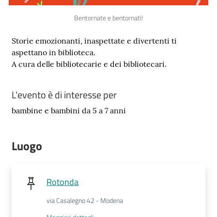
Bentornate e bentornati!
Storie emozionanti, inaspettate e divertenti ti
aspettano in biblioteca.
Novità
A cura delle bibliotecarie e dei bibliotecari.
e
consigli
L'evento è di interesse per
bambine e bambini da 5 a 7 anni
Cataloghi
Luogo
Avvisi
FAQ
Rotonda
Contatti
via Casalegno 42 - Modena