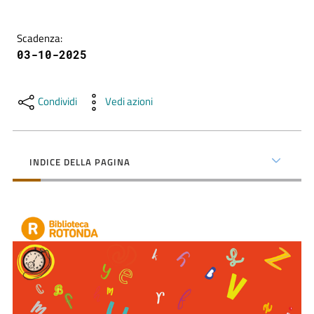
contenuti
Scadenza
:
03-10-2025
SCOPRI
i
servizi
Condividi
Vedi azioni
PARTECIPA
alle
INDICE DELLA PAGINA
attività
UTILIZZA
i
servizi
online