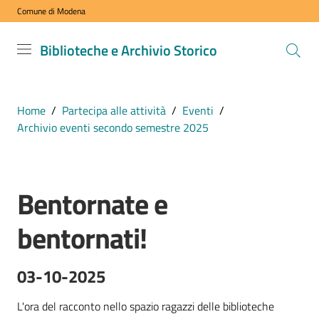
Comune di Modena
Vai al contenuto
Vai alla navigazione
Vai al footer
Biblioteche
Biblioteche e Archivio Storico
e Archivio
Storico
COMUNE DI
Home
/
Partecipa alle attività
/
Eventi
/
MODENA
Archivio eventi secondo semestre 2025
VISITA
Bentornate e
i
Salta al contenuto
nostri
bentornati!
spazi
03-10-2025
ESPLORA
i
L'ora del racconto nello spazio ragazzi delle biblioteche