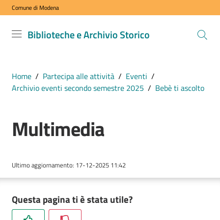
Comune di Modena
Vai al contenuto
Vai alla navigazione
Vai al footer
Biblioteche
Biblioteche e Archivio Storico
e Archivio
Storico
COMUNE DI
Home
/
Partecipa alle attività
/
Eventi
/
MODENA
Archivio eventi secondo semestre 2025
/
Bebè ti ascolto
Multimedia
VISITA
i
nostri
spazi
Ultimo aggiornamento
:
17-12-2025 11:42
ESPLORA
Questa pagina ti è stata utile?
i