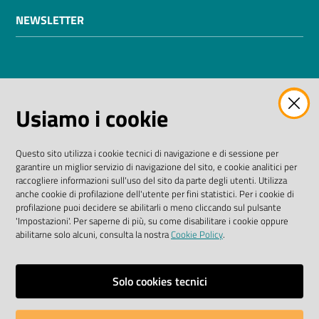
NEWSLETTER
AMMINISTRAZIONE TRASPARENTE
Usiamo i cookie
I dati personali pubblicati sono riutilizzabili solo alle
condizioni previste dalla direttiva comunitaria
Questo sito utilizza i cookie tecnici di navigazione e di sessione per
2003/98/CE e dal D. Lgs. n. 36/2006
garantire un miglior servizio di navigazione del sito, e cookie analitici per
raccogliere informazioni sull'uso del sito da parte degli utenti. Utilizza
SEGUICI SU
anche cookie di profilazione dell'utente per fini statistici. Per i cookie di
profilazione puoi decidere se abilitarli o meno cliccando sul pulsante
'Impostazioni'. Per saperne di più, su come disabilitare i cookie oppure
Facebook Biblioteche
Instagram
Twitter
YouTube
abilitarne solo alcuni, consulta la nostra
Cookie Policy
.
Scarica le app
Solo cookies tecnici