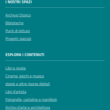
I NOSTRI SPAZI
Archivio Storico
Biblioteche
Novità
Punti di lettura
e
Progetti speciali
consigli
ESPLORA I CONTENUTI
Cataloghi
Libri e riviste
Cinema, giochi e musica
Avvisi
ebook e altre risorse digitali
FAQ
Libri d'artista
Fotografie, cartoline e manifesti
Contatti
Archivi d'arte e architettura