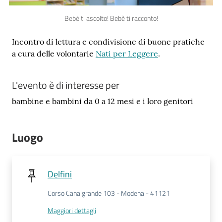
Bebè ti ascolto! Bebè ti racconto!
Incontro di lettura e condivisione di buone pratiche
a cura delle volontarie
Nati per Leggere
.
Novità
e
consigli
L'evento è di interesse per
bambine e bambini da 0 a 12 mesi e i loro genitori
Cataloghi
Luogo
Avvisi
Delfini
FAQ
Corso Canalgrande 103 - Modena - 41121
Contatti
Maggiori dettagli