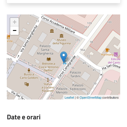
Seguici
su
+
−
Leaflet
| ©
OpenStreetMap
contributors
Date e orari