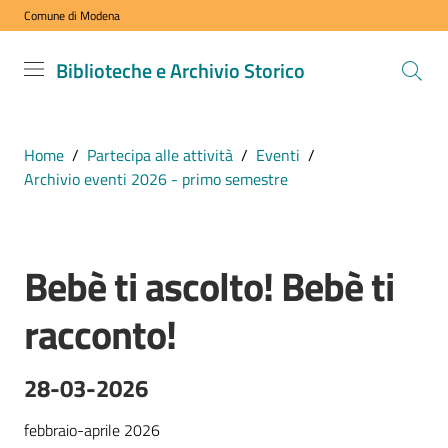
Comune di Modena
Vai al contenuto
Vai alla navigazione
Vai al footer
Biblioteche
Biblioteche e Archivio Storico
e Archivio
Storico
COMUNE DI
Home
/
Partecipa alle attività
/
Eventi
/
MODENA
Archivio eventi 2026 - primo semestre
VISITA
Bebè ti ascolto! Bebè ti
i
Salta al contenuto
nostri
racconto!
spazi
28-03-2026
ESPLORA
i
febbraio-aprile 2026