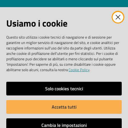
AMMINISTRAZIONE TRASPARENTE
Usiamo i cookie
I dati personali pubblicati sono riutilizzabili solo alle
condizioni previste dalla direttiva comunitaria
Questo sito utilizza i cookie tecnici di navigazione e di sessione per
2003/98/CE e dal D. Lgs. n. 36/2006
garantire un miglior servizio di navigazione del sito, e cookie analitici per
raccogliere informazioni sull'uso del sito da parte degli utenti. Utilizza
SEGUICI SU
anche cookie di profilazione dell'utente per fini statistici. Per i cookie di
profilazione puoi decidere se abilitarli o meno cliccando sul pulsante
'Impostazioni'. Per saperne di più, su come disabilitare i cookie oppure
Facebook Biblioteche
Instagram
Twitter
YouTube
abilitarne solo alcuni, consulta la nostra
Cookie Policy
.
Scarica le app
Solo cookies tecnici
Accetta tutti
Privacy policy
Dichiarazione di accessibilità
Cambia le impostazioni