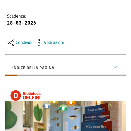
contenuti
Scadenza
:
28-03-2026
SCOPRI
i
servizi
Condividi
Vedi azioni
PARTECIPA
alle
INDICE DELLA PAGINA
attività
UTILIZZA
i
servizi
online