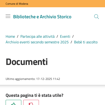
Comune di Modena
Vai al contenuto
Vai alla navigazione
Vai al footer
Biblioteche
Biblioteche e Archivio Storico
e Archivio
Storico
COMUNE DI
Home
/
Partecipa alle attività
/
Eventi
/
MODENA
Archivio eventi secondo semestre 2025
/
Bebè ti ascolto
Documenti
VISITA
i
nostri
spazi
Ultimo aggiornamento
:
17-12-2025 11:42
ESPLORA
Questa pagina ti è stata utile?
i