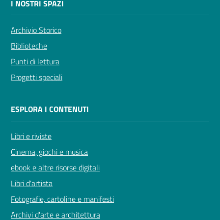
I NOSTRI SPAZI
Archivio Storico
Biblioteche
Novità
Punti di lettura
e
Progetti speciali
consigli
ESPLORA I CONTENUTI
Cataloghi
Libri e riviste
Cinema, giochi e musica
Avvisi
ebook e altre risorse digitali
FAQ
Libri d'artista
Fotografie, cartoline e manifesti
Contatti
Archivi d'arte e architettura