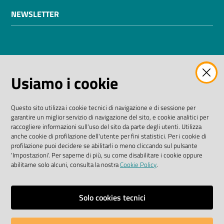
NEWSLETTER
AMMINISTRAZIONE TRASPARENTE
Usiamo i cookie
I dati personali pubblicati sono riutilizzabili solo alle
condizioni previste dalla direttiva comunitaria
Questo sito utilizza i cookie tecnici di navigazione e di sessione per
2003/98/CE e dal D. Lgs. n. 36/2006
garantire un miglior servizio di navigazione del sito, e cookie analitici per
raccogliere informazioni sull'uso del sito da parte degli utenti. Utilizza
SEGUICI SU
anche cookie di profilazione dell'utente per fini statistici. Per i cookie di
profilazione puoi decidere se abilitarli o meno cliccando sul pulsante
'Impostazioni'. Per saperne di più, su come disabilitare i cookie oppure
Facebook Biblioteche
Instagram
Twitter
YouTube
abilitarne solo alcuni, consulta la nostra
Cookie Policy
.
Scarica le app
Solo cookies tecnici