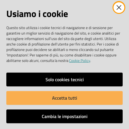
AMMINISTRAZIONE TRASPARENTE
Usiamo i cookie
I dati personali pubblicati sono riutilizzabili solo alle
condizioni previste dalla direttiva comunitaria
Questo sito utilizza i cookie tecnici di navigazione e di sessione per
2003/98/CE e dal D. Lgs. n. 36/2006
garantire un miglior servizio di navigazione del sito, e cookie analitici per
raccogliere informazioni sull'uso del sito da parte degli utenti. Utilizza
SEGUICI SU
anche cookie di profilazione dell'utente per fini statistici. Per i cookie di
profilazione puoi decidere se abilitarli o meno cliccando sul pulsante
'Impostazioni'. Per saperne di più, su come disabilitare i cookie oppure
Facebook Biblioteche
Instagram
Twitter
YouTube
abilitarne solo alcuni, consulta la nostra
Cookie Policy
.
Scarica le app
Solo cookies tecnici
Accetta tutti
Privacy policy
Dichiarazione di accessibilità
Cambia le impostazioni
Mappa del sito