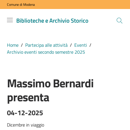
Comune di Modena
Vai al contenuto
Vai alla navigazione
Vai al footer
Biblioteche
Biblioteche e Archivio Storico
e Archivio
Storico
COMUNE DI
Home
/
Partecipa alle attività
/
Eventi
/
MODENA
Archivio eventi secondo semestre 2025
VISITA
Massimo Bernardi
i
Salta al contenuto
nostri
presenta
spazi
04-12-2025
ESPLORA
i
Dicembre in viaggio