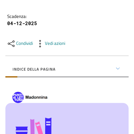
contenuti
Scadenza
:
04-12-2025
SCOPRI
i
servizi
Condividi
Vedi azioni
PARTECIPA
alle
INDICE DELLA PAGINA
attività
UTILIZZA
i
servizi
online