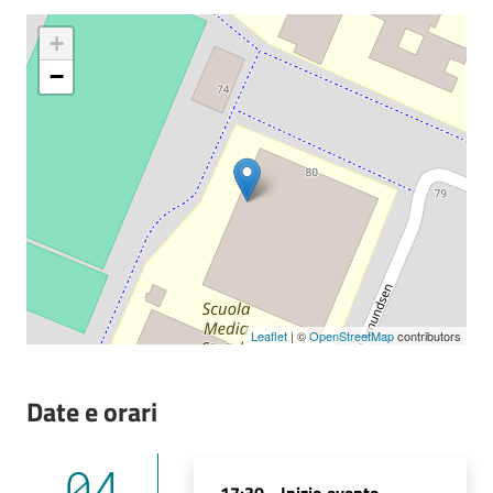
+
Seguici
−
su
Leaflet
| ©
OpenStreetMap
contributors
Date e orari
04