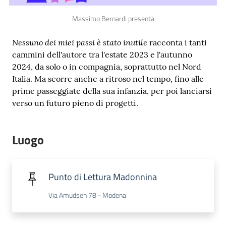
Massimo Bernardi presenta
Nessuno dei miei passi è stato inutile
racconta i tanti
cammini dell'autore tra l'estate 2023 e l'autunno
Novità
2024, da solo o in compagnia, soprattutto nel Nord
e
Italia. Ma scorre anche a ritroso nel tempo, fino alle
consigli
prime passeggiate della sua infanzia, per poi lanciarsi
verso un futuro pieno di progetti.
Cataloghi
Luogo
Avvisi
Punto di Lettura Madonnina
FAQ
Via Amudsen 78 - Modena
Contatti