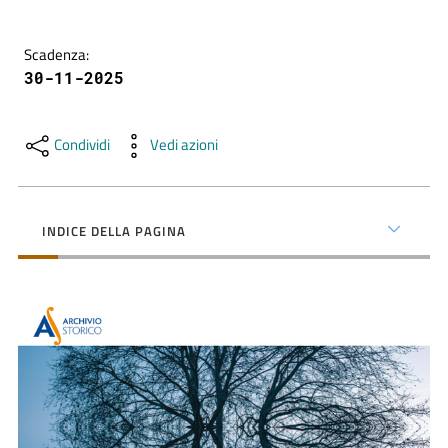
contenuti
Scadenza
:
30-11-2025
SCOPRI
i
servizi
Condividi
Vedi azioni
PARTECIPA
alle
INDICE DELLA PAGINA
attività
UTILIZZA
i
servizi
online