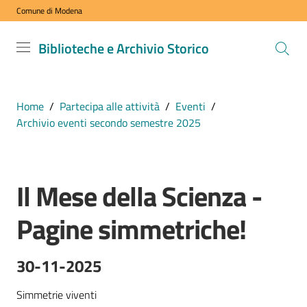
Comune di Modena
Vai al contenuto
Vai alla navigazione
Vai al footer
Biblioteche
Biblioteche e Archivio Storico
e Archivio
Storico
COMUNE DI
Home
/
Partecipa alle attività
/
Eventi
/
MODENA
Archivio eventi secondo semestre 2025
VISITA
Il Mese della Scienza -
i
Salta al contenuto
nostri
Pagine simmetriche!
spazi
30-11-2025
ESPLORA
i
Simmetrie viventi