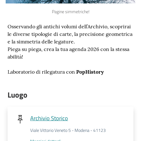
Pagine simmetriche!
Osservando gli antichi volumi dell’Archivio, scoprirai
le diverse tipologie di carte, la precisione geometrica
Novità
e la simmetria delle legature.
e
Piega su piega, crea la tua agenda 2026 con la stessa
consigli
abilità!
Laboratorio di rilegatura con
PopHistory
Cataloghi
Luogo
Avvisi
FAQ
Archivio Storico
Contatti
Viale Vittorio Veneto 5 - Modena - 41123