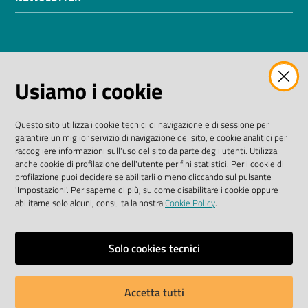
AMMINISTRAZIONE TRASPARENTE
Usiamo i cookie
I dati personali pubblicati sono riutilizzabili solo alle
condizioni previste dalla direttiva comunitaria
Questo sito utilizza i cookie tecnici di navigazione e di sessione per
2003/98/CE e dal D. Lgs. n. 36/2006
garantire un miglior servizio di navigazione del sito, e cookie analitici per
raccogliere informazioni sull'uso del sito da parte degli utenti. Utilizza
SEGUICI SU
anche cookie di profilazione dell'utente per fini statistici. Per i cookie di
profilazione puoi decidere se abilitarli o meno cliccando sul pulsante
'Impostazioni'. Per saperne di più, su come disabilitare i cookie oppure
Facebook Biblioteche
Instagram
Twitter
YouTube
abilitarne solo alcuni, consulta la nostra
Cookie Policy
.
Scarica le app
Solo cookies tecnici
Accetta tutti
Privacy policy