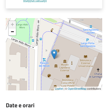
Maggiori dettagli
Seguici
su
+
−
Leaflet
| ©
OpenStreetMap
contributors
Date e orari