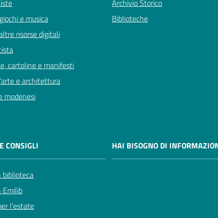
viste
Archivio Storico
giochi e musica
Biblioteche
ltre risorse digitali
tista
e, cartoline e manifesti
'arte e architettura
e modenesi
E CONSIGLI
HAI BISOGNO DI INFORMAZION
 biblioteca
n Emilib
er l'estate