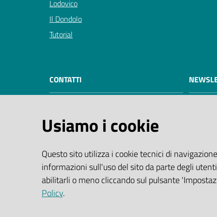
Lodovico
Il Dondolo
Tutorial
CONTATTI
NEWSLE
Servizio Biblioteche e Archivio di
Usiamo i cookie
Modena
Corso Canalgrande 103
41121 Modena (MO) Italia
Questo sito utilizza i cookie tecnici di navigazione
Centralino:
059 2032940
informazioni sull'uso del sito da parte degli utenti
PEC:
abilitarli o meno cliccando sul pulsante 'Impostazi
biblioteche@cert.comune.modena.it
Policy
.
Email:
biblioteche@comune.modena.it