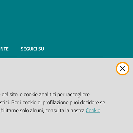
ENTE
SEGUICI SU
Facebook Biblioteche
Instagram
Twitter
YouTube
 previste
03/98/CE
Scarica le app
del sito, e cookie analitici per raccogliere
stici. Per i cookie di profilazione puoi decidere se
abilitarne solo alcuni, consulta la nostra
Cookie