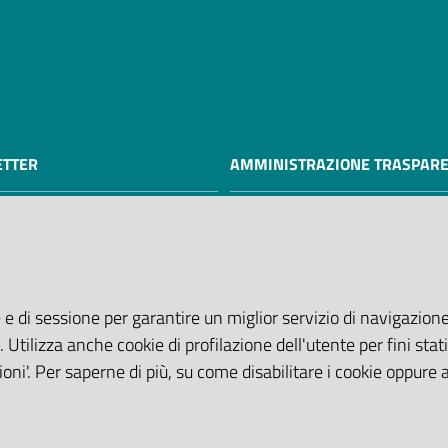
TTER
AMMINISTRAZIONE TRASPAR
I dati personali pubblicati sono
riutilizzabili solo alle condizioni
dalla direttiva comunitaria 20
e dal D. Lgs. n. 36/2006
 e di sessione per garantire un miglior servizio di navigazione 
. Utilizza anche cookie di profilazione dell'utente per fini stati
oni'. Per saperne di più, su come disabilitare i cookie oppure 