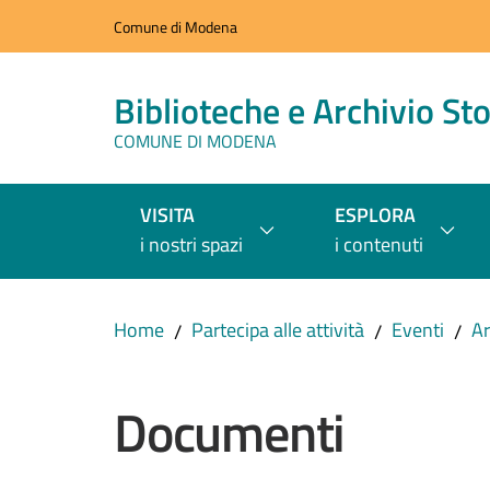
Vai al contenuto
Vai alla navigazione
Vai al footer
Comune di Modena
Biblioteche e Archivio Sto
COMUNE DI MODENA
VISITA
ESPLORA
i nostri spazi
i contenuti
Home
Partecipa alle attività
Eventi
Ar
/
/
/
Documenti