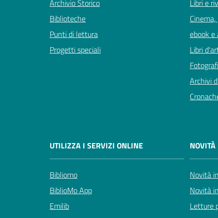
Archivio Storico
Libri e ri
Biblioteche
Cinema, 
Punti di lettura
ebook e a
Progetti speciali
Libri d'ar
Fotografi
Archivi d
Cronach
UTILIZZA I SERVIZI ONLINE
NOVITÀ 
Bibliomo
Novità in
BiblioMo App
Novità i
Emilib
Letture p