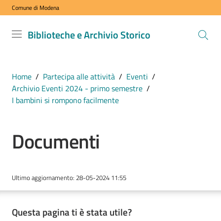
Comune di Modena
Vai al contenuto
Vai alla navigazione
Vai al footer
Biblioteche
Biblioteche e Archivio Storico
e Archivio
Storico
COMUNE DI
Home
/
Partecipa alle attività
/
Eventi
/
MODENA
Archivio Eventi 2024 - primo semestre
/
I bambini si rompono facilmente
VISITA
Documenti
i
nostri
spazi
Ultimo aggiornamento
:
28-05-2024 11:55
ESPLORA
i
Questa pagina ti è stata utile?