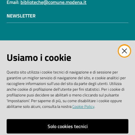
Email:
biblioteche@comune.modena.it
NEWSLETTER
AMMINISTRAZIONE TRASPARENTE
Usiamo i cookie
I dati personali pubblicati sono riutilizzabili solo alle
condizioni previste dalla direttiva comunitaria
Questo sito utilizza i cookie tecnici di navigazione e di sessione per
2003/98/CE e dal D. Lgs. n. 36/2006
garantire un miglior servizio di navigazione del sito, e cookie analitici per
raccogliere informazioni sull'uso del sito da parte degli utenti. Utilizza
SEGUICI SU
anche cookie di profilazione dell'utente per fini statistici. Per i cookie di
profilazione puoi decidere se abilitarli o meno cliccando sul pulsante
'Impostazioni'. Per saperne di più, su come disabilitare i cookie oppure
Facebook Biblioteche
Instagram
Twitter
YouTube
abilitarne solo alcuni, consulta la nostra
Cookie Policy
.
Scarica le app
Solo cookies tecnici