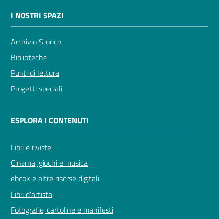
I NOSTRI SPAZI
Archivio Storico
Novità
Biblioteche
e
Punti di lettura
consigli
Progetti speciali
ESPLORA I CONTENUTI
Cataloghi
Libri e riviste
Avvisi
Cinema, giochi e musica
FAQ
ebook e altre risorse digitali
Libri d'artista
Contatti
Fotografie, cartoline e manifesti