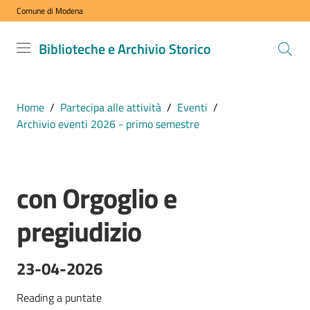
Comune di Modena
Vai al contenuto
Vai alla navigazione
Vai al footer
Biblioteche
Biblioteche e Archivio Storico
e Archivio
Storico
COMUNE DI
Home
/
Partecipa alle attività
/
Eventi
/
MODENA
Archivio eventi 2026 - primo semestre
VISITA
con Orgoglio e
i
Salta al contenuto
nostri
pregiudizio
spazi
23-04-2026
ESPLORA
i
Reading a puntate