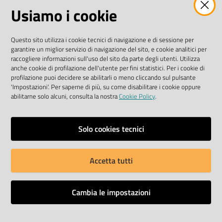
Usiamo i cookie
I dati personali pubblicati sono riutilizzabili solo alle
condizioni previste dalla direttiva comunitaria
Questo sito utilizza i cookie tecnici di navigazione e di sessione per
2003/98/CE e dal D. Lgs. n. 36/2006
garantire un miglior servizio di navigazione del sito, e cookie analitici per
raccogliere informazioni sull'uso del sito da parte degli utenti. Utilizza
SEGUICI SU
anche cookie di profilazione dell'utente per fini statistici. Per i cookie di
profilazione puoi decidere se abilitarli o meno cliccando sul pulsante
'Impostazioni'. Per saperne di più, su come disabilitare i cookie oppure
Facebook Biblioteche
Instagram
Twitter
YouTube
abilitarne solo alcuni, consulta la nostra
Cookie Policy
.
Scarica le app
Solo cookies tecnici
Accetta tutti
Privacy policy
Dichiarazione di accessibilità
Cambia le impostazioni
Mappa del sito