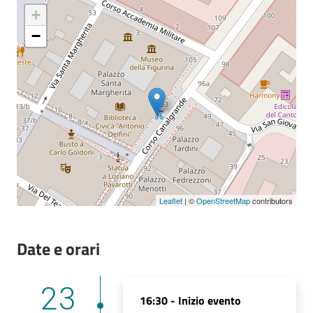
+
Seguici
−
su
Leaflet
| ©
OpenStreetMap
contributors
Date e orari
23
16:30 -
Inizio evento