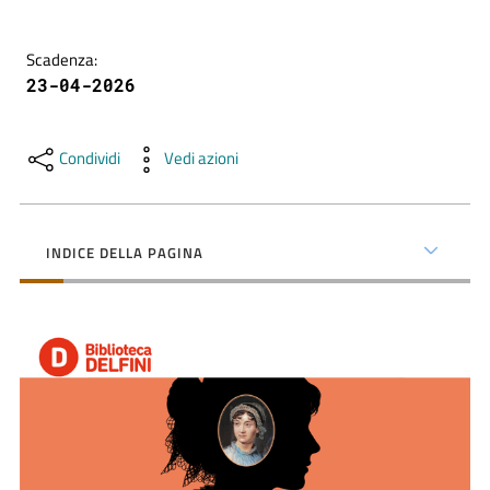
contenuti
Scadenza
:
23-04-2026
SCOPRI
i
servizi
Condividi
Vedi azioni
PARTECIPA
alle
INDICE DELLA PAGINA
attività
UTILIZZA
i
servizi
online