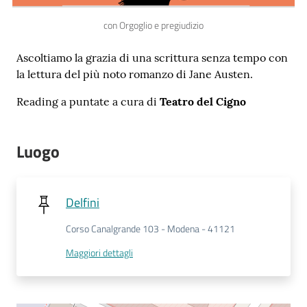
con Orgoglio e pregiudizio
Ascoltiamo la grazia di una scrittura senza tempo con
la lettura del più noto romanzo di Jane Austen.
Novità
e
Reading a puntate a cura di
Teatro del Cigno
consigli
Luogo
Cataloghi
Delfini
Avvisi
Corso Canalgrande 103 - Modena - 41121
FAQ
Maggiori dettagli
Contatti