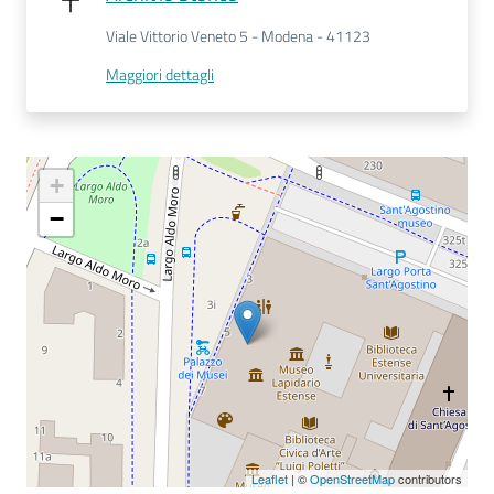
Viale Vittorio Veneto 5 - Modena - 41123
Seguici
Maggiori dettagli
su
+
−
Leaflet
| ©
OpenStreetMap
contributors