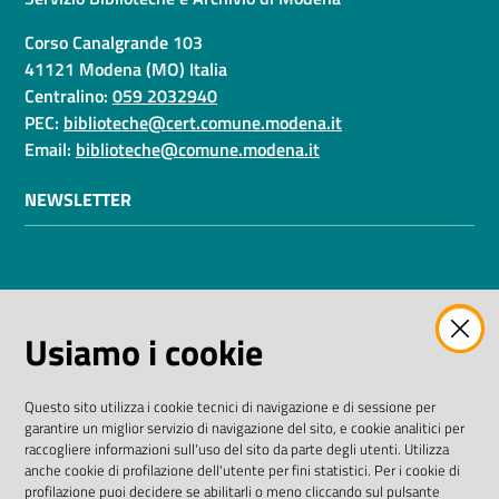
Corso Canalgrande 103
41121 Modena (MO) Italia
Centralino:
059 2032940
PEC:
biblioteche@cert.comune.modena.it
Email:
biblioteche@comune.modena.it
NEWSLETTER
AMMINISTRAZIONE TRASPARENTE
Usiamo i cookie
I dati personali pubblicati sono riutilizzabili solo alle
condizioni previste dalla direttiva comunitaria
Questo sito utilizza i cookie tecnici di navigazione e di sessione per
2003/98/CE e dal D. Lgs. n. 36/2006
garantire un miglior servizio di navigazione del sito, e cookie analitici per
raccogliere informazioni sull'uso del sito da parte degli utenti. Utilizza
SEGUICI SU
anche cookie di profilazione dell'utente per fini statistici. Per i cookie di
profilazione puoi decidere se abilitarli o meno cliccando sul pulsante