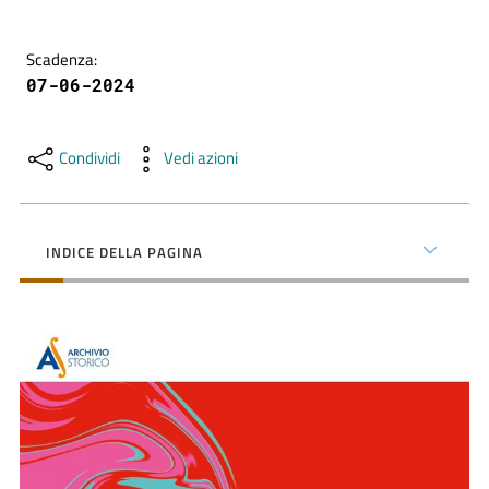
contenuti
Scadenza
:
07-06-2024
SCOPRI
i
servizi
Condividi
Vedi azioni
PARTECIPA
alle
INDICE DELLA PAGINA
attività
UTILIZZA
i
servizi
online