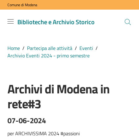
Comune di Modena
Vai al contenuto
Vai alla navigazione
Vai al footer
Biblioteche
Biblioteche e Archivio Storico
e Archivio
Storico
COMUNE DI
Home
/
Partecipa alle attività
/
Eventi
/
MODENA
Archivio Eventi 2024 - primo semestre
VISITA
Archivi di Modena in
i
Salta al contenuto
nostri
rete#3
spazi
07-06-2024
ESPLORA
i
per ARCHIVISSIMA 2024 #passioni