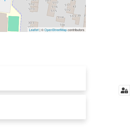
Leaflet
| ©
OpenStreetMap
contributors