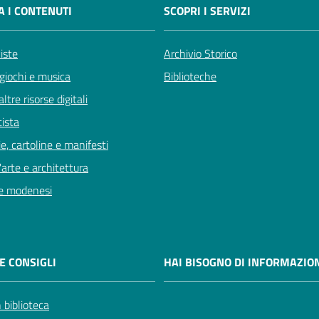
A I CONTENUTI
SCOPRI I SERVIZI
viste
Archivio Storico
giochi e musica
Biblioteche
ltre risorse digitali
tista
e, cartoline e manifesti
'arte e architettura
e modenesi
E CONSIGLI
HAI BISOGNO DI INFORMAZION
 biblioteca