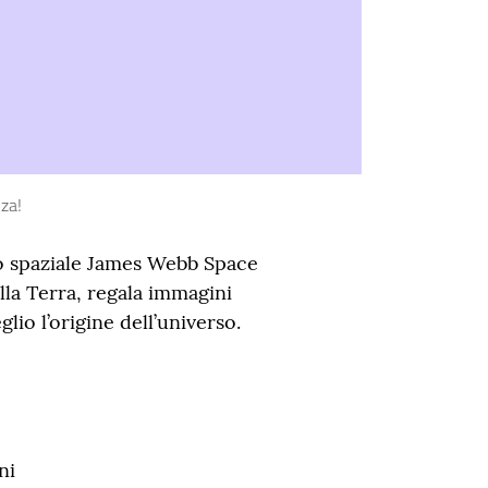
nza!
io spaziale James Webb Space
lla Terra, regala immagini
io l’origine dell’universo.
ni