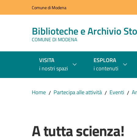
Vai al contenuto
Vai alla navigazione
Vai al footer
Comune di Modena
Biblioteche e Archivio Sto
COMUNE DI MODENA
VISITA
ESPLORA
i nostri spazi
i contenuti
Home
Partecipa alle attività
Eventi
Ar
/
/
/
Salta al contenuto
A tutta scienza!