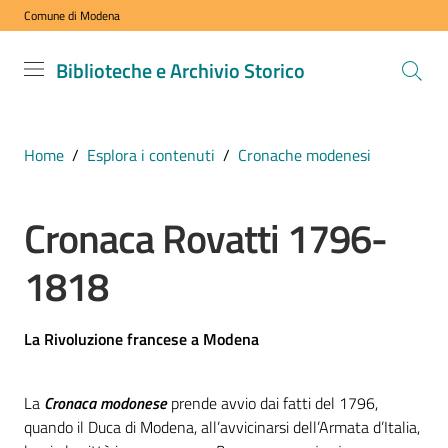
Comune di Modena
Vai al contenuto
Vai alla navigazione
Vai al footer
Biblioteche
Biblioteche e Archivio Storico
e Archivio
Storico
COMUNE DI
Home
/
Esplora i contenuti
/
Cronache modenesi
MODENA
Cronaca Rovatti 1796-
VISITA
1818
i
nostri
spazi
La Rivoluzione francese a Modena
ESPLORA
La
Cronaca modonese
prende avvio dai fatti del 1796,
i
quando il Duca di Modena, all’avvicinarsi dell’Armata d’Italia,