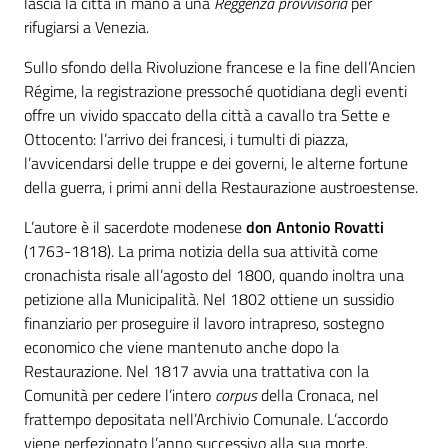
contenuti
lascia la città in mano a una
Reggenza provvisoria
per
rifugiarsi a Venezia.
Sullo sfondo della Rivoluzione francese e la fine dell’Ancien
SCOPRI
Régime, la registrazione pressoché quotidiana degli eventi
i
offre un vivido spaccato della città a cavallo tra Sette e
servizi
Ottocento: l’arrivo dei francesi, i tumulti di piazza,
l’avvicendarsi delle truppe e dei governi, le alterne fortune
della guerra, i primi anni della Restaurazione austroestense.
PARTECIPA
L’autore è il sacerdote modenese
don Antonio Rovatti
alle
(1763-1818). La prima notizia della sua attività come
attività
cronachista risale all’agosto del 1800, quando inoltra una
petizione alla Municipalità. Nel 1802 ottiene un sussidio
finanziario per proseguire il lavoro intrapreso, sostegno
UTILIZZA
economico che viene mantenuto anche dopo la
i
Restaurazione. Nel 1817 avvia una trattativa con la
servizi
Comunità per cedere l’intero
corpus
della Cronaca, nel
online
frattempo depositata nell’Archivio Comunale. L’accordo
viene perfezionato l’anno successivo alla sua morte.