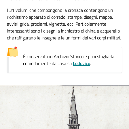
I 31 volumi che compongono la cronaca contengono un
ricchissimo apparato di corredo: stampe, disegni, mappe,
avvisi, grida, proclami, vignette, ecc. Particolarmente
interessanti sono i disegni a inchiostro di china e acquerello
Novità
che raffigurano le insegne e le uniformi dei vari corpi militari.
e
consigli
È conservata in Archivio Storico e puoi sfogliarla
comodamente da casa su
Lodovico
.
Cataloghi
Avvisi
FAQ
Contatti