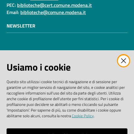
PEC:
biblioteche@cert.comune.modena.it
Email:
biblioteche@comune.modena.it
NEWSLETTER
AMMINISTRAZIONE TRASPARENTE
Usiamo i cookie
I dati personali pubblicati sono riutilizzabili solo alle
condizioni previste dalla direttiva comunitaria
Questo sito utilizza i cookie tecnici di navigazione e di sessione per
2003/98/CE e dal D. Lgs. n. 36/2006
garantire un miglior servizio di navigazione del sito, e cookie analitici per
raccogliere informazioni sull'uso del sito da parte degli utenti. Utilizza
SEGUICI SU
anche cookie di profilazione dell'utente per fini statistici. Per i cookie di
profilazione puoi decidere se abilitarli o meno cliccando sul pulsante
'Impostazioni'. Per saperne di più, su come disabilitare i cookie oppure
Facebook Biblioteche
Instagram
Twitter
YouTube
abilitarne solo alcuni, consulta la nostra
Cookie Policy
.
Scarica le app